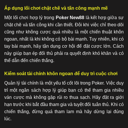
Áp dụng lối chơi chặt chẽ và tấn công mạnh mẽ
Một lối chơi hợp lý trong
Poker New88
là kết hợp giữa sự
chặt chẽ và tấn công khi cần thiết. Đôi khi việc chỉ theo dõi
cũng như không cược quá nhiều là một chiến thuật khôn
ngoan, nhất là khi không có bộ bài mạnh. Tuy nhiên, khi có
tay bài mạnh, hãy tận dụng cơ hội để đặt cược lớn. Cách
này giúp bạn ép đối thủ phải ra quyết định khó khăn và có
thể dẫn đến chiến thắng.
Kiểm soát tài chính khôn ngoan để duy trì cuộc chơi
Quản lý tài chính là một yếu tố cốt lõi trong Poker. Việc duy
trì một ngân sách hợp lý giúp bạn có thể tham gia nhiều
ván cược mà không gặp rủi ro thua sạch. Hãy đặt ra giới
hạn trước khi bắt đầu tham gia và tuyệt đối tuân thủ. Khi có
chiến thắng, đừng quá tham lam mà hãy dừng lại đúng
lúc.