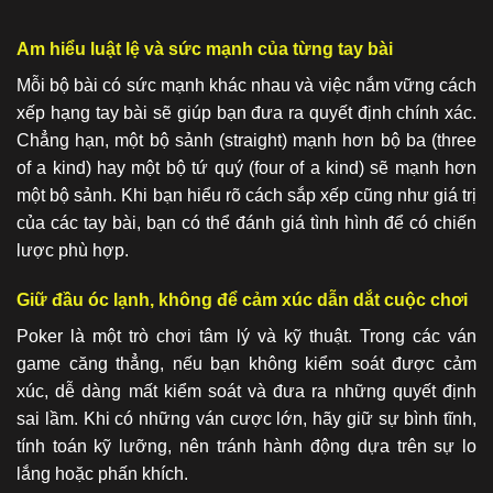
Am hiểu luật lệ và sức mạnh của từng tay bài
Mỗi bộ bài có sức mạnh khác nhau và việc nắm vững cách
xếp hạng tay bài sẽ giúp bạn đưa ra quyết định chính xác.
Chẳng hạn, một bộ sảnh (straight) mạnh hơn bộ ba (three
of a kind) hay một bộ tứ quý (four of a kind) sẽ mạnh hơn
một bộ sảnh. Khi bạn hiểu rõ cách sắp xếp cũng như giá trị
của các tay bài, bạn có thể đánh giá tình hình để có chiến
lược phù hợp.
Giữ đầu óc lạnh, không để cảm xúc dẫn dắt cuộc chơi
Poker là một trò chơi tâm lý và kỹ thuật. Trong các ván
game căng thẳng, nếu bạn không kiểm soát được cảm
xúc, dễ dàng mất kiểm soát và đưa ra những quyết định
sai lầm. Khi có những ván cược lớn, hãy giữ sự bình tĩnh,
tính toán kỹ lưỡng, nên tránh hành động dựa trên sự lo
lắng hoặc phấn khích.