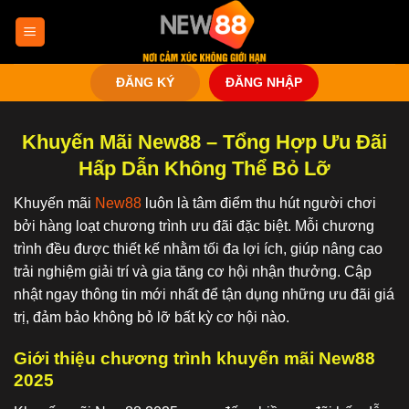
Bỏ
qua
nội
dung
ĐĂNG KÝ
ĐĂNG NHẬP
Khuyến Mãi New88 – Tổng Hợp Ưu Đãi
Hấp Dẫn Không Thể Bỏ Lỡ
Khuyến mãi
New88
luôn là tâm điểm thu hút người chơi
bởi hàng loạt chương trình ưu đãi đặc biệt. Mỗi chương
trình đều được thiết kế nhằm tối đa lợi ích, giúp nâng cao
trải nghiệm giải trí và gia tăng cơ hội nhận thưởng. Cập
nhật ngay thông tin mới nhất để tận dụng những ưu đãi giá
trị, đảm bảo không bỏ lỡ bất kỳ cơ hội nào.
Giới thiệu chương trình khuyến mãi New88
2025