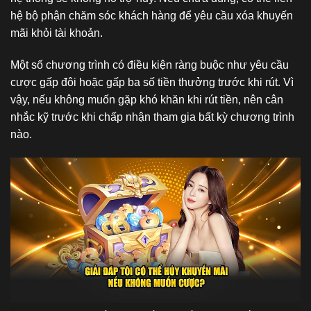
hệ bộ phận chăm sóc khách hàng để yêu cầu xóa khuyến
mãi khỏi tài khoản.
Một số chương trình có điều kiện ràng buộc như yêu cầu
cược gấp đôi hoặc gấp ba số tiền thưởng trước khi rút. Vì
vậy, nếu không muốn gặp khó khăn khi rút tiền, nên cân
nhắc kỹ trước khi chấp nhận tham gia bất kỳ chương trình
nào.