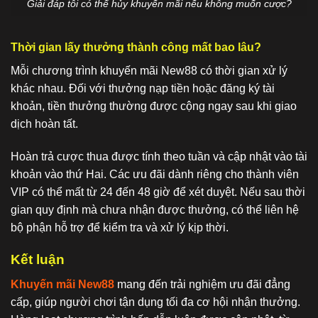
Giải đáp tôi có thể hủy khuyến mãi nếu không muốn cược?
Thời gian lấy thưởng thành công mất bao lâu?
Mỗi chương trình khuyến mãi New88 có thời gian xử lý
khác nhau. Đối với thưởng nạp tiền hoặc đăng ký tài
khoản, tiền thưởng thường được cộng ngay sau khi giao
dịch hoàn tất.
Hoàn trả cược thua được tính theo tuần và cập nhật vào tài
khoản vào thứ Hai. Các ưu đãi dành riêng cho thành viên
VIP có thể mất từ 24 đến 48 giờ để xét duyệt. Nếu sau thời
gian quy định mà chưa nhận được thưởng, có thể liên hệ
bộ phận hỗ trợ để kiểm tra và xử lý kịp thời.
Kết luận
Khuyến mãi New88
mang đến trải nghiệm ưu đãi đẳng
cấp, giúp người chơi tận dụng tối đa cơ hội nhận thưởng.