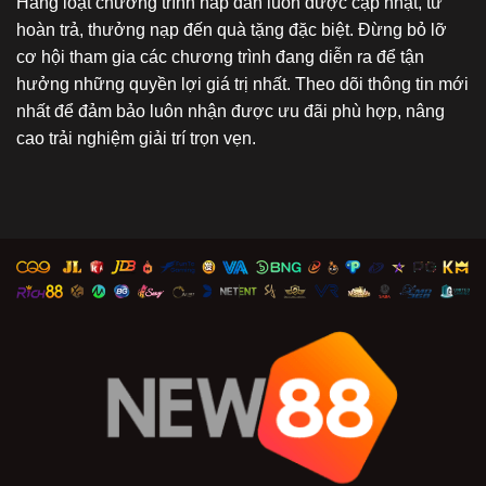
Hàng loạt chương trình hấp dẫn luôn được cập nhật, từ
hoàn trả, thưởng nạp đến quà tặng đặc biệt. Đừng bỏ lỡ
cơ hội tham gia các chương trình đang diễn ra để tận
hưởng những quyền lợi giá trị nhất. Theo dõi thông tin mới
nhất để đảm bảo luôn nhận được ưu đãi phù hợp, nâng
cao trải nghiệm giải trí trọn vẹn.