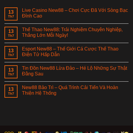
Live Casino New88 – Chơi Cực Đã Với Sòng Bạc
13
Đỉnh Cao
Th7
Thể Thao New88: Trải Nghiệm Chuyên Nghiệp,
13
Thắng Lớn Mỗi Ngày!
Th7
Esport New88 – Thế Giới Cá Cược Thể Thao
13
Điện Tử Hấp Dẫn
Th7
Tin Đồn New88 Lừa Đảo – Hé Lộ Những Sự Thật
13
Đằng Sau
Th7
New88 Bảo Trì – Quá Trình Cải Tiến Và Hoàn
13
Thiện Hệ Thống
Th7