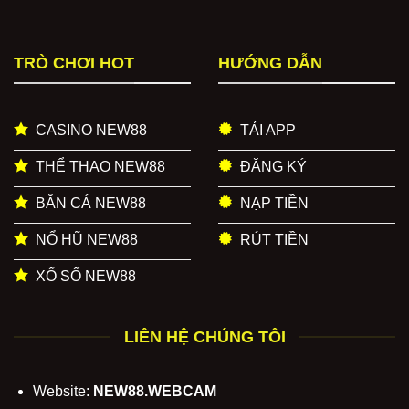
TRÒ CHƠI HOT
HƯỚNG DẪN
CASINO NEW88
TẢI APP
THỂ THAO NEW88
ĐĂNG KÝ
BẮN CÁ NEW88
NẠP TIỀN
NỔ HŨ NEW88
RÚT TIỀN
XỔ SỐ NEW88
LIÊN HỆ CHÚNG TÔI
Website:
NEW88.WEBCAM