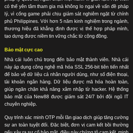
có thể yên tâm tham gia mà không lo ngại về vấn đề pháp
lý, vì cổng game phải chịu giám sát nghiêm ngặt từ chính
phủ Philippines. Với hơn 5 năm kinh nghiệm trong ngành,
thương hiệu đã khẳng định được vị thế hợp pháp mình,
tạo dựng được niềm tin vững chắc từ cộng đồng.
Bảo mật cực cao
Nhà cái luôn chú trọng đến bảo mật thành viên. Nhà cái
này áp dụng công nghệ mã hóa SSL 256-bit tiên tiến nhất
để bảo vệ dữ liệu cá nhân người dùng, như số điện thoại,
tài khoản ngân hàng. Dữ liệu được mã hóa hoàn toàn,
giúp ngăn chặn khả năng xâm nhập từ hacker. Hệ thống
bảo mật của New88 được giám sát 24/7 bởi đội ngũ IT
chuyên nghiệp.
Quy trình xác minh OTP mỗi lần giao dịch giúp tăng cường
sự an toàn tuyệt đối. Đặc biệt, đơn vị cam kết bồi thường
nếu xảy ra sự cố bảo mật, điều này chứng tỏ cam kết, minh