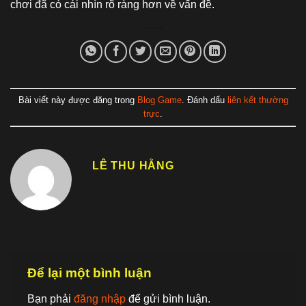
chơi đã có cái nhìn rõ ràng hơn về vấn đề.
Bài viết này được đăng trong
Blog Game
. Đánh dấu
liên kết thường
trực
.
LÊ THU HẰNG
Để lại một bình luận
Bạn phải
đăng nhập
để gửi bình luận.