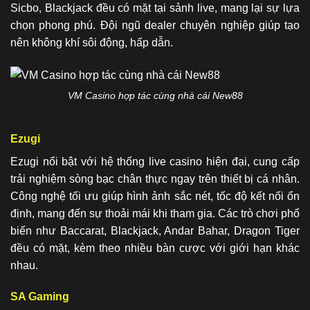
Sicbo, Blackjack đều có mặt tại sảnh live, mang lại sự lựa
chọn phong phú. Đội ngũ dealer chuyên nghiệp giúp tạo
nên không khí sôi động, hấp dẫn.
VM Casino hợp tác cùng nhà cái New88
Ezugi
Ezugi nổi bật với hệ thống live casino hiện đại, cung cấp
trải nghiệm sòng bạc chân thực ngay trên thiết bị cá nhân.
Công nghệ tối ưu giúp hình ảnh sắc nét, tốc độ kết nối ổn
định, mang đến sự thoải mái khi tham gia. Các trò chơi phổ
biến như Baccarat, Blackjack, Andar Bahar, Dragon Tiger
đều có mặt, kèm theo nhiều bàn cược với giới hạn khác
nhau.
SA Gaming