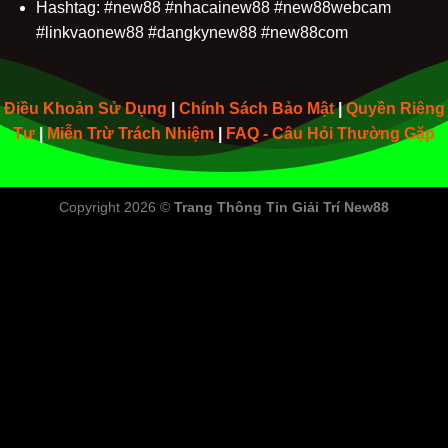
Hashtag: #new88 #nhacainew88 #new88webcam
#linkvaonew88 #dangkynew88 #new88com
Điều Khoản Sử Dụng
|
Chính Sách Bảo Mật
|
Quyền Riêng
Tư
|
Miễn Trừ Trách Nhiệm
|
FAQ - Câu Hỏi Thường Gặp
Copyright 2026 ©
Trang Thông Tin Giải Trí New88