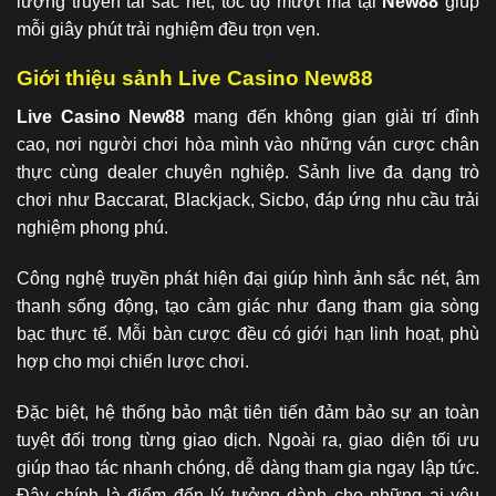
lượng truyền tải sắc nét, tốc độ mượt mà tại
New88
giúp
mỗi giây phút trải nghiệm đều trọn vẹn.
Giới thiệu sảnh Live Casino New88
Live Casino New88
mang đến không gian giải trí đỉnh
cao, nơi người chơi hòa mình vào những ván cược chân
thực cùng dealer chuyên nghiệp. Sảnh live đa dạng trò
chơi như Baccarat, Blackjack, Sicbo, đáp ứng nhu cầu trải
nghiệm phong phú.
Công nghệ truyền phát hiện đại giúp hình ảnh sắc nét, âm
thanh sống động, tạo cảm giác như đang tham gia sòng
bạc thực tế. Mỗi bàn cược đều có giới hạn linh hoạt, phù
hợp cho mọi chiến lược chơi.
Đặc biệt, hệ thống bảo mật tiên tiến đảm bảo sự an toàn
tuyệt đối trong từng giao dịch. Ngoài ra, giao diện tối ưu
giúp thao tác nhanh chóng, dễ dàng tham gia ngay lập tức.
Đây chính là điểm đến lý tưởng dành cho những ai yêu