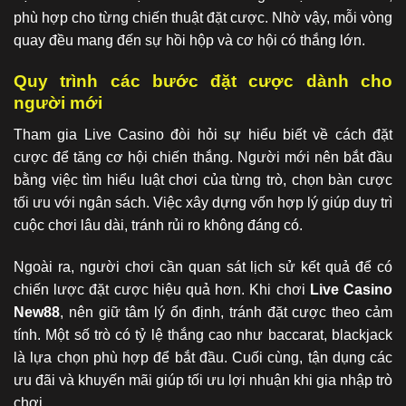
phù hợp cho từng chiến thuật đặt cược. Nhờ vậy, mỗi vòng
quay đều mang đến sự hồi hộp và cơ hội có thắng lớn.
Quy trình các bước đặt cược dành cho
người mới
Tham gia Live Casino đòi hỏi sự hiểu biết về cách đặt
cược để tăng cơ hội chiến thắng. Người mới nên bắt đầu
bằng việc tìm hiểu luật chơi của từng trò, chọn bàn cược
tối ưu với ngân sách. Việc xây dựng vốn hợp lý giúp duy trì
cuộc chơi lâu dài, tránh rủi ro không đáng có.
Ngoài ra, người chơi cần quan sát lịch sử kết quả để có
chiến lược đặt cược hiệu quả hơn. Khi chơi
Live Casino
New88
, nên giữ tâm lý ổn định, tránh đặt cược theo cảm
tính. Một số trò có tỷ lệ thắng cao như baccarat, blackjack
là lựa chọn phù hợp để bắt đầu. Cuối cùng, tận dụng các
ưu đãi và khuyến mãi giúp tối ưu lợi nhuận khi gia nhập trò
chơi.