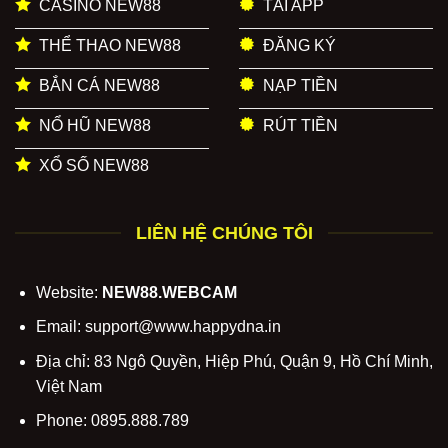
CASINO NEW88
TẢI APP
THỂ THAO NEW88
ĐĂNG KÝ
BẮN CÁ NEW88
NẠP TIỀN
NỔ HŨ NEW88
RÚT TIỀN
XỔ SỐ NEW88
LIÊN HỆ CHÚNG TÔI
Website:
NEW88.WEBCAM
Email:
support@www.happydna.in
Địa chỉ: 83 Ngô Quyền, Hiệp Phú, Quận 9, Hồ Chí Minh,
Việt Nam
Phone: 0895.888.789