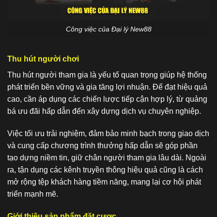
Công việc của Đại lý New88
Thu hút người chơi
Thu hút người tham gia là yếu tố quan trọng giúp hệ thống
phát triển bền vững và gia tăng lợi nhuận. Để đạt hiệu quả
cao, cần áp dụng các chiến lược tiếp cận hợp lý, từ quảng
bá ưu đãi hấp dẫn đến xây dựng dịch vụ chuyên nghiệp.
Việc tối ưu trải nghiệm, đảm bảo minh bạch trong giao dịch
và cung cấp chương trình thưởng hấp dẫn sẽ góp phần
tạo dựng niềm tin, giữ chân người tham gia lâu dài. Ngoài
ra, tận dụng các kênh truyền thông hiệu quả cũng là cách
mở rộng tệp khách hàng tiềm năng, mang lại cơ hội phát
triển mạnh mẽ.
Giới thiệu sản phẩm đặt cược