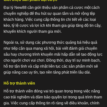
Đại lý New88 cần giới thiệu sản phẩm cá cược một cách
chuyên nghiệp để thu hút sự quan tâm và mở rộng tệp
khách hàng. Việc cung cấp thông tin chi tiết về các loại
kèo, tỷ lệ cược và lợi ích khi tham gia giúp tăng độ tin cậy,
khuyến khích người tham gia mới.
Ngoài ra, sử dụng các phương thức quảng bá hiệu quả
như tiếp cận qua mạng xã hội, bài viết đánh giá chuyên
sâu hay chương trình khuyến mãi hấp dẫn sẽ tạo động lực
cho người chơi vui chơi. Đồng thời, duy trì sự minh bạch,
hỗ trợ tận tình và cập nhật liên tục các sản phẩm mới sẽ
giúp nâng cao uy tín, tạo nền tảng phát triển lâu dài.
Hỗ trợ thành viên
Hỗ trợ thành viên đóng vai trò quan trọng trong việc nâng
cao trải nghiệm và đảm bảo quyền lợi trong quá trình tham
gia. Việc cung cấp thông tin rõ ràng về điều khoản, chính